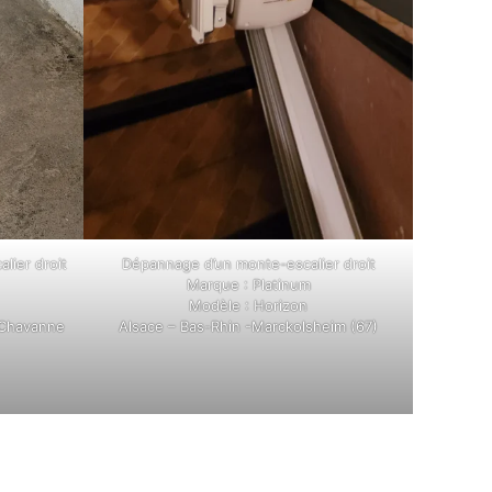
lier droit
Dépannage d’un monte-escalier droit
Marque : Platinum
Modèle : Horizon
-Chavanne
Alsace – Bas-Rhin -Marckolsheim (67)