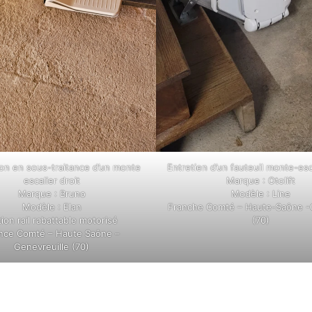
tion en sous-traitance d’un monte
Entretien d’un fauteuil monte-esca
escalier droit
Marque : Otolift
Marque : Bruno
Modèle : Line
Modèle : Elan
Franche Comté – Haute-Saône 
ion rail rabattable motorisé
(70)
nce Comté – Haute Saône –
Genevreuille (70)