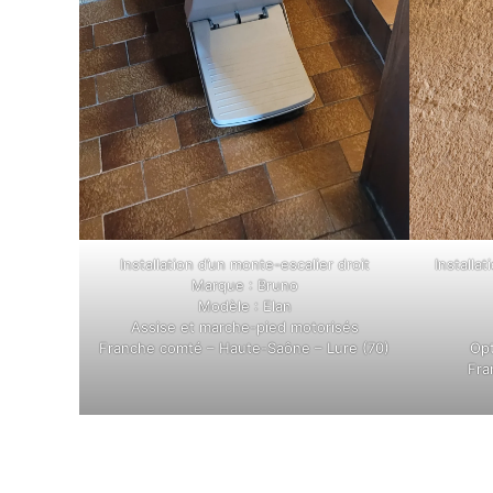
Installation d’un monte-escalier droit
Installa
Marque : Bruno
Modèle : Elan
Assise et marche-pied motorisés
Franche comté – Haute-Saône – Lure (70)
Opt
Fra